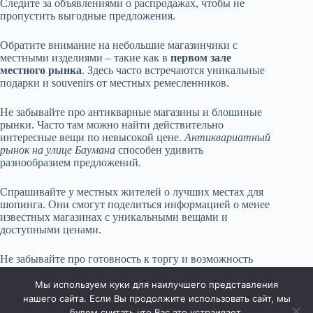
Следите за объявлениями о распродажах, чтобы не
пропустить выгодные предложения.
Обратите внимание на небольшие магазинчики с
местными изделиями – такие как в
первом зале
местного рынка
. Здесь часто встречаются уникальные
подарки и souvenirs от местных ремесленников.
Не забывайте про антикварные магазины и блошиные
рынки. Часто там можно найти действительно
интересные вещи по невысокой цене.
Антиквариатный
рынок на улице Баумана
способен удивить
разнообразием предложений.
Спрашивайте у местных жителей о лучших местах для
шопинга. Они смогут поделиться информацией о менее
известных магазинах с уникальными вещами и
доступными ценами.
Не забывайте про готовность к торгу и возможность
сравнения цен. Проверяйте несколько мест перед
покупкой и принимайте обдуманные решения.
Мы используем куки для наилучшего представления
нашего сайта. Если Вы продолжите использовать сайт, мы
будем считать что Вас это устраивает.